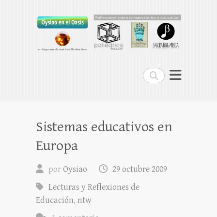
Oysiao en el Oasis
REFLEXIONES SOBRE CONSERVATORIOS
Buscar
Sistemas educativos en
Europa
por
Oysiao
29 octubre 2009
Lecturas y Reflexiones de
Educación
,
ntw