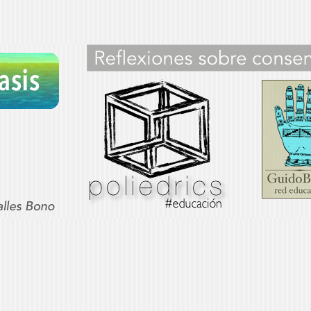
sis
OS