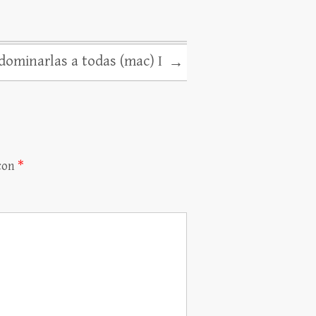
dominarlas a todas (mac) I
→
 con
*