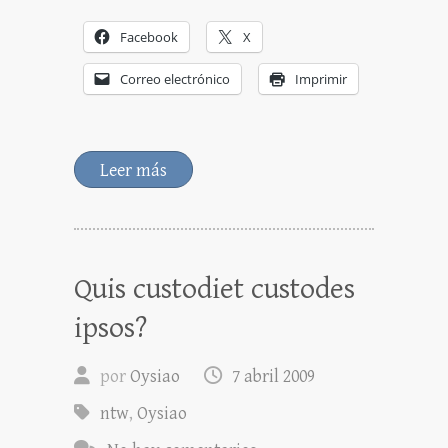
Facebook
X
Correo electrónico
Imprimir
Leer más
Quis custodiet custodes
ipsos?
por
Oysiao
7 abril 2009
ntw
,
Oysiao