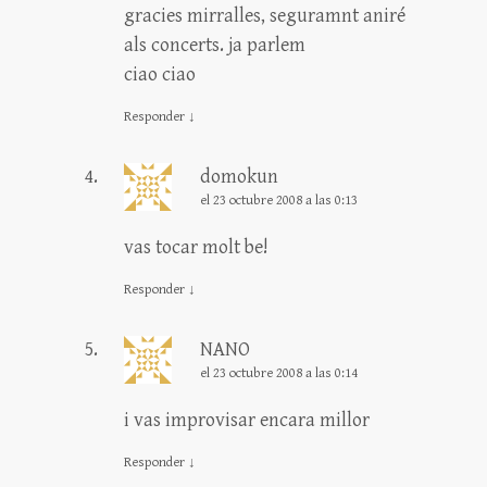
gracies mirralles, seguramnt aniré
als concerts. ja parlem
ciao ciao
Responder
↓
domokun
el 23 octubre 2008 a las 0:13
vas tocar molt be!
Responder
↓
NANO
el 23 octubre 2008 a las 0:14
i vas improvisar encara millor
Responder
↓