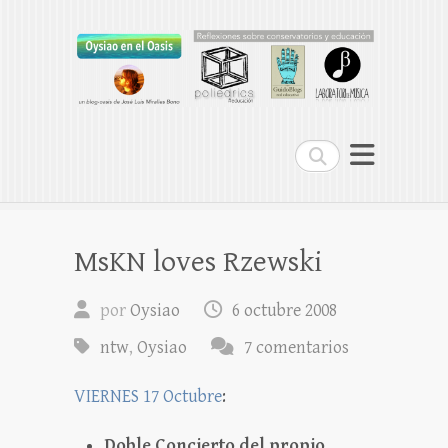
Oysiao en el Oasis
REFLEXIONES SOBRE CONSERVATORIOS
Buscar
MsKN loves Rzewski
por
Oysiao
6 octubre 2008
ntw
,
Oysiao
7 comentarios
VIERNES 17 Octubre
:
Doble Concierto del propio