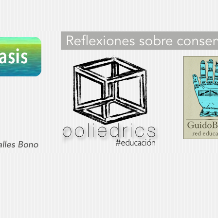
sis
OS