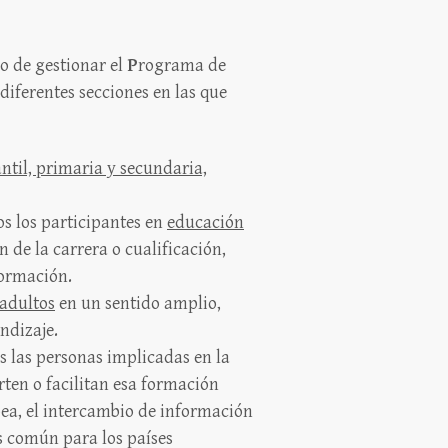
o de gestionar el
P
rograma de
iferentes secciones en las que
ntil, primaria y secundaria,
s los participantes en
educación
n de la carrera o cualificación,
formación.
adultos
en un sentido amplio,
ndizaje.
s las personas implicadas en la
rten o facilitan esa formación
ea, el intercambio de información
és común para los países