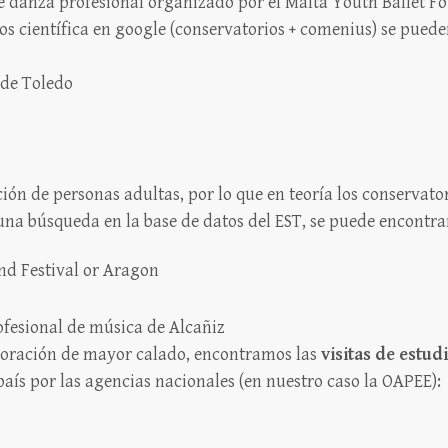
e danza profesional organizado por el Malta Youth Ballet F
 científica en google (conservatorios + comenius) se pueden
 de Toledo
ión de personas adultas, por lo que en teoría los conservat
una búsqueda en la base de datos del EST, se puede encontra
d Festival or Aragon
ofesional de música de Alcañiz
boración de mayor calado, encontramos las
visitas de estud
aís por las agencias nacionales (en nuestro caso la OAPEE):