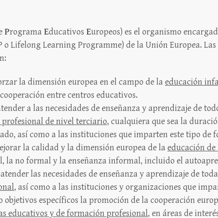
e
P
rograma
E
ducativos
E
uropeos) es el organismo encargad
 o Lifelong Learning Programme) de la Unión Europea. Las d
n:
forzar la dimensión europea en el campo de la
educación infa
cooperación entre centros educativos.
tender a las necesidades de enseñanza y aprendizaje de todo
profesional de nivel terciario
, cualquiera que sea la duració
rado, así como a las instituciones que imparten este tipo de 
jorar la calidad y la dimensión europea de la
educación de 
 la no formal y la enseñanza informal, incluido el autoapre
 atender las necesidades de enseñanza y aprendizaje de toda
onal
, así como a las instituciones y organizaciones que impa
 objetivos específicos la promoción de la cooperación europ
tas educativos y de formación profesional
, en áreas de inter