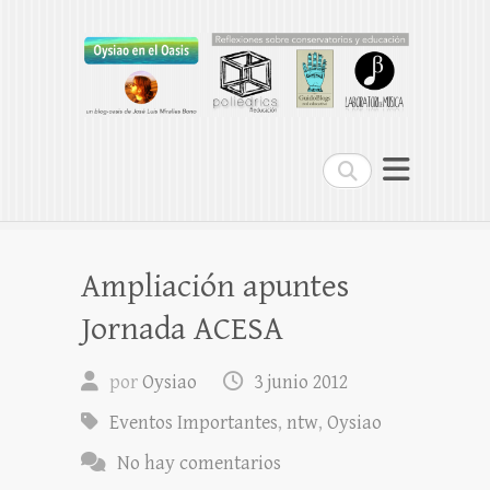
Oysiao en el Oasis
REFLEXIONES SOBRE CONSERVATORIOS
Buscar
Ampliación apuntes
Jornada ACESA
por
Oysiao
3 junio 2012
Eventos Importantes
,
ntw
,
Oysiao
No hay comentarios