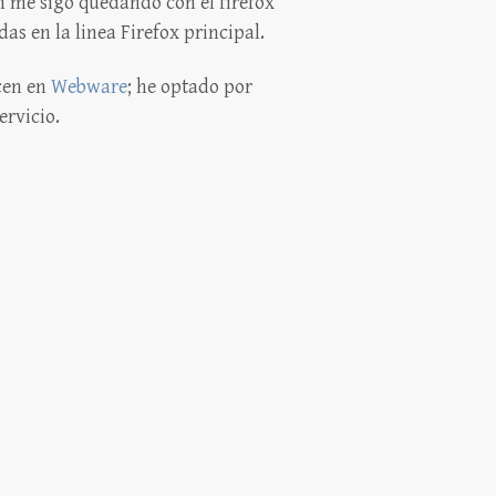
 me sigo quedando con el firefox
s en la linea Firefox principal.
cen en
Webware
; he optado por
ervicio.