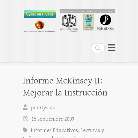
Oysiao en el Oasis
REFLEXIONES SOBRE CONSERVATORIOS
Buscar
Informe McKinsey II:
Mejorar la Instrucción
por
Oysiao
15 septiembre 2009
Informes Educativos
,
Lecturas y