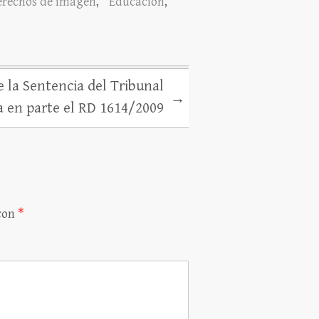
erechos de imagen
,
Educación
,
 la Sentencia del Tribunal
→
 en parte el RD 1614/2009
 con
*