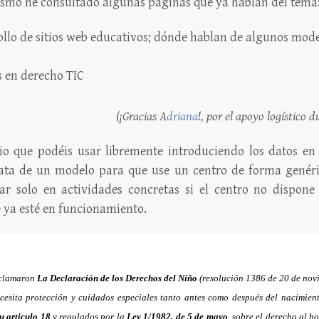
ismo he consultado algunas páginas que ya hablan del tema
ollo de sitios web educativos; dónde hablan de algunos mod
s en derecho TIC
(¡Gracias A
driana
!, por el apoyo logístico
io que podéis usar libremente introduciendo los datos e
rata de un modelo para que use un centro de forma genér
r solo en actividades concretas si el centro no dispone
 ya esté en funcionamiento.
oclamaron
La Declaración de los Derechos del Niño
(resolución 1386 de 20 de novi
ecesita protección y cuidados especiales tanto antes como después del nacimien
u articulo 18
y regulados por la
Ley 1/1982, de 5 de mayo
, sobre el derecho al ho