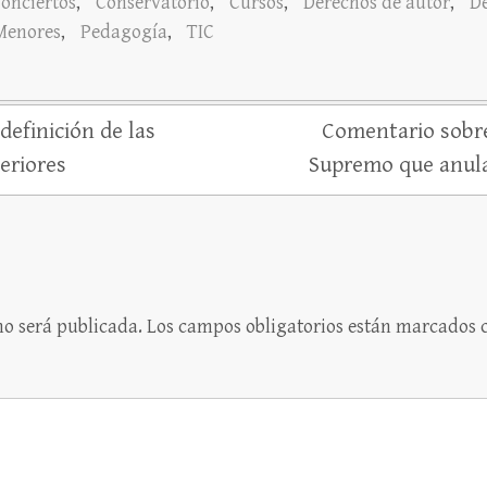
onciertos
,
Conservatorio
,
Cursos
,
Derechos de autor
,
D
Menores
,
Pedagogía
,
TIC
definición de las
Comentario sobre
eriores
Supremo que anula
no será publicada.
Los campos obligatorios están marcados