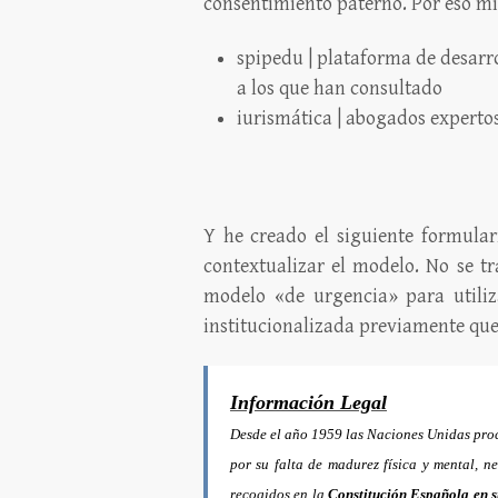
consentimiento paterno. Por eso m
spipedu
| plataforma de desarr
a los que han consultado
iurismática
| abogados experto
Y he creado el siguiente formular
contextualizar el modelo. No se t
modelo «de urgencia» para utiliza
institucionalizada previamente que
Información Legal
Desde el año 1959 las Naciones Unidas pr
por su falta de madurez física y mental, n
recogidos en la
Constitución Española en s