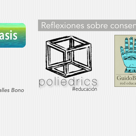
sis
OS