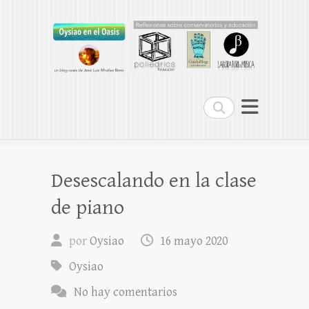
Oysiao en el Oasis
REFLEXIONES SOBRE CONSERVATORIOS
Buscar
Desescalando en la clase
de piano
por
Oysiao
16 mayo 2020
Oysiao
No hay comentarios