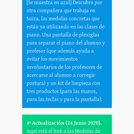
[Se muestra en azul] Descubro por
otra compañera que trabaja en
Suiza, las medidas concretas que
están ya utilizando en las clases de
piano. Una pantalla de plexiglas
para separar el piano del alumno y
profesor (que además ayuda a
evitar los movimientos
involuntarios de los profesores de
acercarse al alumno a corregir
postura) y un kit de limpieza con
tres productos (para las manos,
para las teclas y para la pantalla).
4ª Actualización (24 Junio 2020).
Aquí está el link a las Medidas de