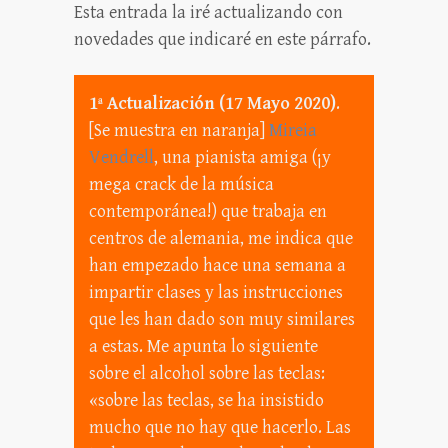
Esta entrada la iré actualizando con
novedades que indicaré en este párrafo.
1ª Actualización (17 Mayo 2020)
.
[Se muestra en naranja]
Mireia
Vendrell
, una pianista amiga (¡y
mega crack de la música
contemporánea!) que trabaja en
centros de alemania, me indica que
han empezado hace una semana a
impartir clases y las instrucciones
que les han dado son muy similares
a estas. Me apunta lo siguiente
sobre el alcohol sobre las teclas:
«sobre las teclas, se ha insistido
mucho que no hay que hacerlo. Las