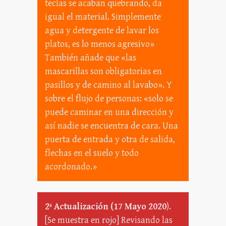
teclas se acaban quebrando, da
igual el material. Simplemente
agua y detergente de lavar los
platos, es lo menos agresivo»
También añade que «las
mascarillas son obligatorias en
pasillos y de camino al lavabo». Y
sobre el flujo de personas: «solo se
puede caminar en una dirección y
así nadie se encuentra de cara. Una
puerta de entrada y otra de salida,
flechas en el suelo y todo
acordonado.»
2ª Actualización (17 Mayo 2020
).
[Se muestra en rojo] Revisando las