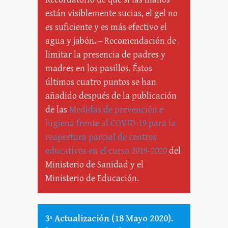
están visiblemente sucias, el gel no
es suficiente y es más efectivo el
agua y jabón. – Recomendación de
limitar la presencia de padres y
madres en los pasillos. Éstos
últimos cuatro puntos se han
añadido después de la publicación
de las
Medidas de prevención e
higiena frente al COVID-19 para la
reapertura parcial de centros
educativos en el curso 2019-2020
del
Ministerio de Sanidad y el
Ministerio de Educación.
3ª Actualización (18 Mayo 2020).