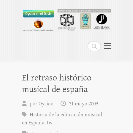
Oysiao en el Oasis
REFLEXIONES SOBRE CONSERVATORIOS
Buscar
El retraso histórico
musical de españa
por
Oysiao
31 mayo 2009
Historia de la educación musical
en España
,
tw